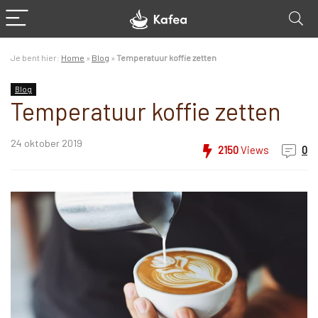
Je bent hier:
Home
»
Blog
»
Temperatuur koffie zetten
Blog
Temperatuur koffie zetten
24 oktober 2019
2150
Views
0