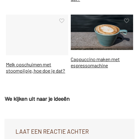
Cappuccino maken met
Melk opschuimen met
espressomachine
stoompijpje, hoe doe je dat?
We kijken uit naar je ideeën
LAAT EEN REACTIE ACHTER