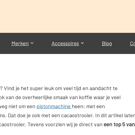
Merken
Accessoires
Blog
C
n? Vind je het super leuk om veel tijd en aandacht te
ok van de overheerlijke smaak van koffie waar je veel
weg niet om een
pistonmachine
heen; met een
s. Dat doe je ook met een cacaostrooier. In dít artikel late
aostrooier. Tevens voorzien wij je direct van
een top 5 van