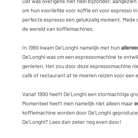
Dat was overigens niet heel bijzonder, aangezien d
om hun voorliefde voor koffie en voor espresso in
perfecte espresso een gelukzalig moment. Mede d
de wereld van koffiemachines.
In 1990 kwam De’Longhi namelijk met hun
allere
De’Longhi was om een espressomachine te ontwi
genieten. Het zou door deze espressomachine nie
café of restaurant af te moeten reizen voor een 
Vanaf 1990 heeft De’Longhi een stormachtige gr
Momenteel heeft men namelijk niet alleen maar
e
koffiemachine worden door De’Longhi geproducee
De’Longhi? Lees dan zeker nog even door!