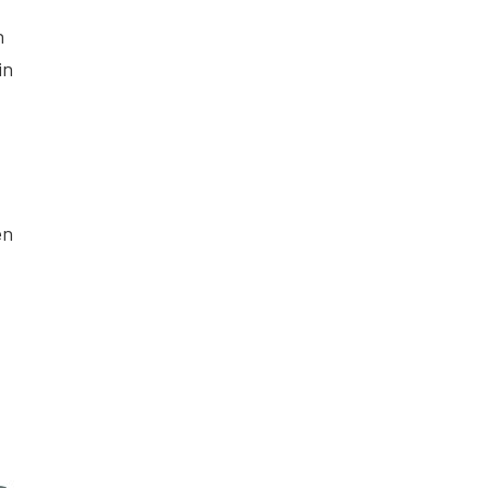
n
in
en