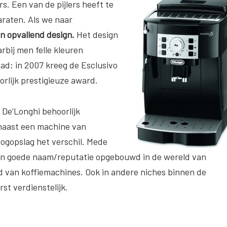
rs. Een van de pijlers heeft te
raten. Als we naar
n opvallend design.
Het design
bij men felle kleuren
had; in 2007 kreeg de Esclusivo
orlijk prestigieuze award.
 De’Longhi behoorlijk
 naast een machine van
 oogopslag het verschil. Mede
 een goede naam/reputatie opgebouwd in de wereld van
ld van koffiemachines. Ook in andere niches binnen de
st verdienstelijk.