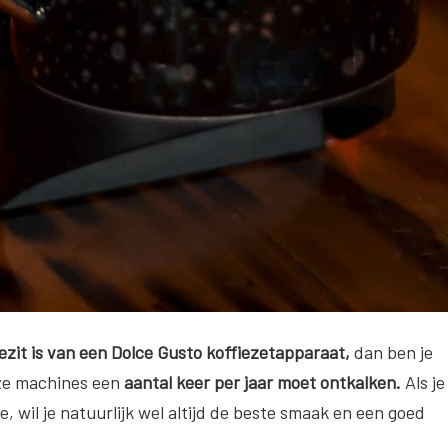
ezit is van een Dolce Gusto koffiezetapparaat,
dan ben je
deze machines een
aantal keer per jaar moet ontkalken.
Als je
e, wil je natuurlijk wel altijd de beste smaak en een goed