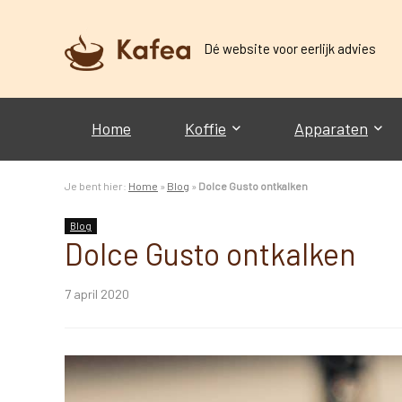
Dé website voor eerlijk advies
Home
Koffie
Apparaten
Je bent hier:
Home
»
Blog
»
Dolce Gusto ontkalken
Blog
Dolce Gusto ontkalken
7 april 2020