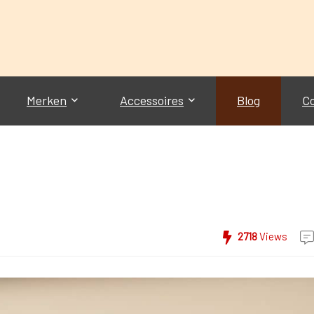
Merken
Accessoires
Blog
C
2718
Views