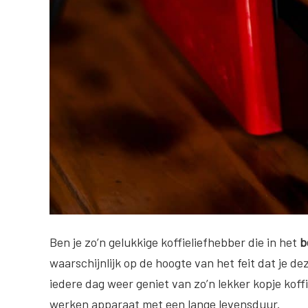
Ben je zo’n gelukkige koffieliefhebber die in het
b
waarschijnlijk op de hoogte van het feit dat je 
iedere dag weer geniet van zo’n lekker kopje koffi
werken apparaat met een lange levensduur.