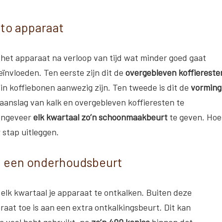
to apparaat
t het apparaat na verloop van tijd wat minder goed gaat
ïnvloeden. Ten eerste zijn dit de
overgebleven koffiereste
e in koffiebonen aanwezig zijn. Ten tweede is dit de
vorming
aanslag van kalk en overgebleven koffieresten te
 ongeveer
elk kwartaal zo’n schoonmaakbeurt
te geven. Hoe
 stap uitleggen.
an een onderhoudsbeurt
elk kwartaal je apparaat te ontkalken. Buiten deze
raat toe is aan een extra ontkalkingsbeurt. Dit kan
a veel hebt gebruikt, na
zo’n 400 kopjes
binnen dat