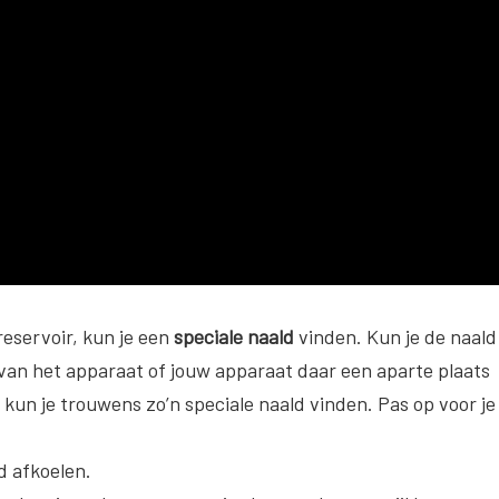
eservoir, kun je een
speciale naald
vinden. Kun je de naald
van het apparaat of jouw apparaat daar een aparte plaats
 kun je trouwens zo’n speciale naald vinden. Pas op voor je
d afkoelen.