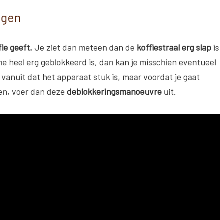
igen
ie geeft.
Je ziet dan meteen dan de
koffiestraal erg slap
is
hine heel erg geblokkeerd is, dan kan je misschien eventueel
 vanuit dat het apparaat stuk is, maar voordat je gaat
en, voer dan deze
deblokkeringsmanoeuvre
uit.