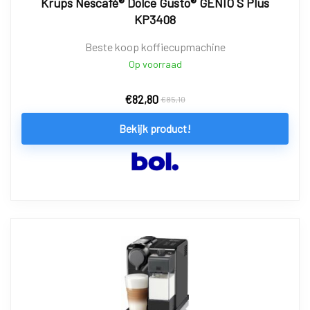
Krups Nescafé® Dolce Gusto® GENIO S Plus
KP3408
Beste koop koffiecupmachine
Op voorraad
€
82,80
€
85,10
Bekijk product!