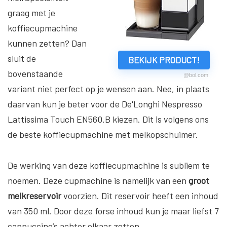
graag met je
koffiecupmachine
kunnen zetten? Dan
sluit de
BEKIJK PRODUCT!
bovenstaande
@bol.com
variant niet perfect op je wensen aan. Nee, in plaats
daarvan kun je beter voor de De'Longhi Nespresso
Lattissima Touch EN560.B kiezen. Dit is volgens ons
de beste koffiecupmachine met melkopschuimer.
De werking van deze koffiecupmachine is subliem te
noemen. Deze cupmachine is namelijk van een
groot
melkreservoir
voorzien. Dit reservoir heeft een inhoud
van 350 ml. Door deze forse inhoud kun je maar liefst 7
cappuccino’s achter elkaar zetten.