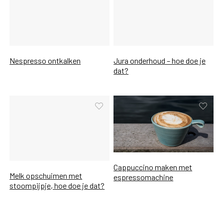
Nespresso ontkalken
Jura onderhoud – hoe doe je
dat?
Cappuccino maken met
Melk opschuimen met
espressomachine
stoompijpje, hoe doe je dat?