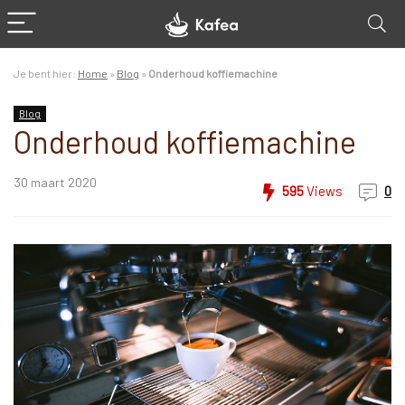
Je bent hier:
Home
»
Blog
»
Onderhoud koffiemachine
Blog
Onderhoud koffiemachine
30 maart 2020
595
Views
0