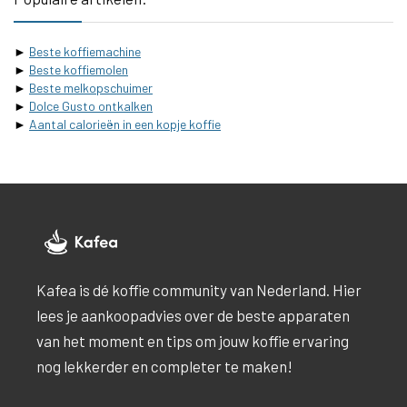
►
Beste koffiemachine
►
Beste koffiemolen
►
Beste melkopschuimer
►
Dolce Gusto ontkalken
►
Aantal calorieën in een kopje koffie
Kafea is dé koffie community van Nederland. Hier
lees je aankoopadvies over de beste apparaten
van het moment en tips om jouw koffie ervaring
nog lekkerder en completer te maken!