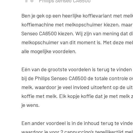
Philips Senseo CA6500
Ben je gek op een heerlijke koffievariant met mel
koffiemachine met melkopschuimer kiezen, maar j
Senseo CA6500 kiezen. Wij zijn van mening dat d
melkopschuimer van dit moment is. Met deze mel
alle mogelijke voordelen.
Eén van de grootste voordelen is terug te vinden 
bij de Philips Senseo CA6500 de totale controle 
melk, waardoor je veel invloed uitoefent op de ui
koffie met melk. Elk kopje koffie dat je met melk z
je wens.
Een ander voordeel is in de inhoud terug te vin
waardoor je voor 2 cappuccino’s tegelijkertijd me