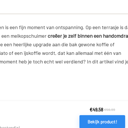
n is een fijn moment van ontspanning. Op een terrasje is d
et een melkopschuimer
creëer je zelf binnen een handomdra
je een heerlijke upgrade aan die bak gewone koffie of
ato of een ijskoffie wordt, dat kan allemaal met één van
ment heb je toch echt wel verdiend? In dit artikel vind j
€
49,58
€
56,99
Bekijk product!
bestendig)