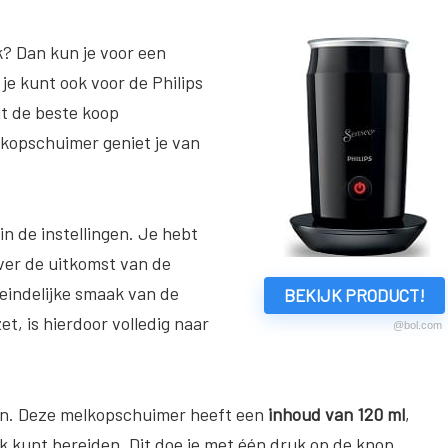
k? Dan kun je voor een
e kunt ook voor de Philips
it de beste koop
kopschuimer geniet je van
in de instellingen. Je hebt
over de uitkomst van de
teindelijke smaak van de
BEKIJK PRODUCT!
et, is hierdoor volledig naar
@bol.com
den. Deze melkopschuimer heeft een
inhoud van 120 ml
,
lk kunt bereiden. Dit doe je met één druk op de knop,