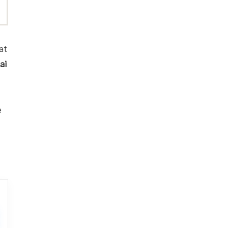
at
ai
e