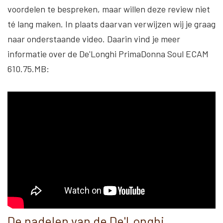
voordelen te bespreken, maar willen deze review niet
té lang maken. In plaats daarvan verwijzen wij je graag
naar onderstaande video. Daarin vind je meer
informatie over de De'Longhi PrimaDonna Soul ECAM
610.75.MB:
De nadelen van de De'Longhi