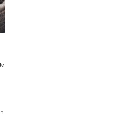
de
s
un