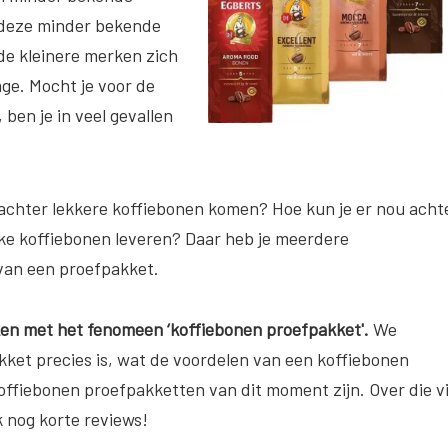
n deze minder bekende
de kleinere merken zich
ge. Mocht je voor de
ben je in veel gevallen
u achter lekkere koffiebonen komen? Hoe kun je er nou acht
e koffiebonen leveren? Daar heb je meerdere
van een proefpakket.
maken met het fenomeen ‘koffiebonen proefpakket'.
We
ket precies is, wat de voordelen van een koffiebonen
offiebonen proefpakketten van dit moment zijn. Over die vi
ok nog korte reviews!