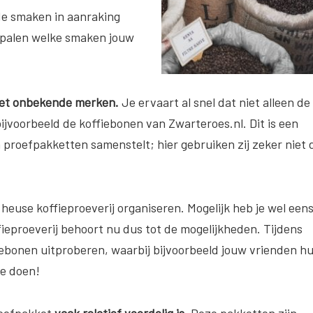
nde smaken in aanraking
bepalen welke smaken jouw
met onbekende merken.
Je ervaart al snel dat niet alleen de
ijvoorbeeld de koffiebonen van Zwarteroes.nl. Dit is een
en proefpakketten samenstelt; hier gebruiken zij zeker niet 
euse koffieproeverij organiseren. Mogelijk heb je wel een
ieproeverij behoort nu dus tot de mogelijkheden. Tijdens
fiebonen uitproberen, waarbij bijvoorbeeld jouw vrienden h
te doen!
proefpakket
vaak relatief voordelig is.
Deze pakketten zijn