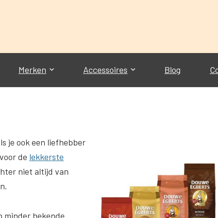
Merken
Accessoires
Blog
C
ls je ook een liefhebber
 voor de
lekkerste
ter niet altijd van
jn.
an minder bekende