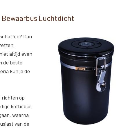
e Bewaarbus Luchtdicht
 schaffen? Dan
zetten.
niet altijd even
om de beste
eria kun je de
e richten op
rdige koffiebus.
egaan, waarna
usiast van de