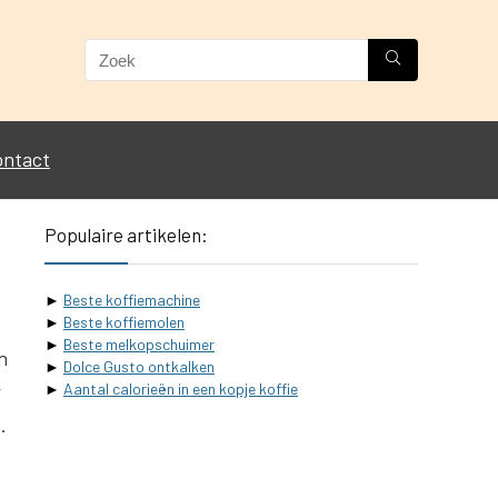
ontact
Populaire artikelen:
►
Beste koffiemachine
►
Beste koffiemolen
►
Beste melkopschuimer
n
►
Dolce Gusto ontkalken
r
►
Aantal calorieën in een kopje koffie
.