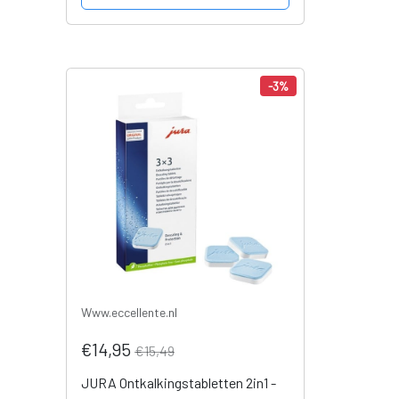
-3%
Www.eccellente.nl
€14,95
€15,49
JURA Ontkalkingstabletten 2in1 -