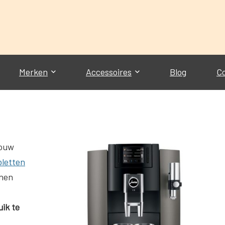
Merken
Accessoires
Blog
C
jouw
bletten
nnen
ik te