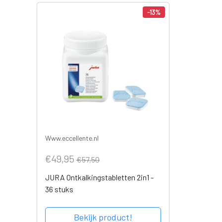
-13%
Www.eccellente.nl
€49,95
€57,50
JURA Ontkalkingstabletten 2in1 -
36 stuks
Bekijk product!