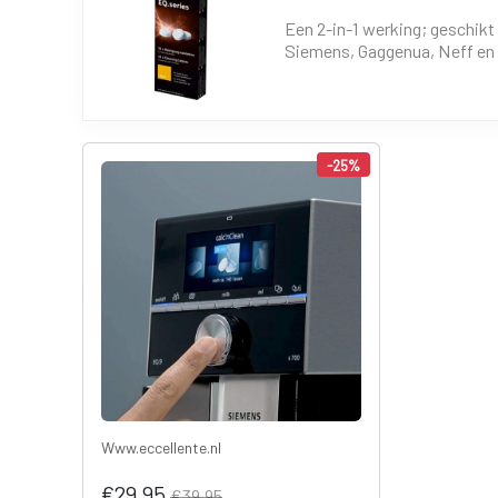
Een 2-in-1 werking; geschikt
Siemens, Gaggenua, Neff en
-25%
Www.eccellente.nl
€29,95
€39,95