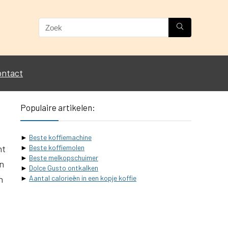
ontact
Populaire artikelen:
►
Beste koffiemachine
nt
►
Beste koffiemolen
►
Beste melkopschuimer
en
►
Dolce Gusto ontkalken
n
►
Aantal calorieën in een kopje koffie