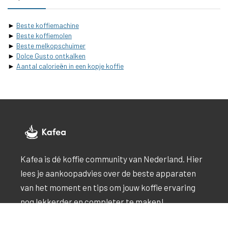
►
Beste koffiemachine
►
Beste koffiemolen
►
Beste melkopschuimer
►
Dolce Gusto ontkalken
►
Aantal calorieën in een kopje koffie
Kafea is dé koffie community van Nederland. Hier
lees je aankoopadvies over de beste apparaten
van het moment en tips om jouw koffie ervaring
nog lekkerder en completer te maken!