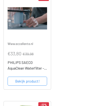
Www.eccellente.nl
€33,80
€39,98
PHILIPS SAECO
AquaClean Waterfilter - 2
stuks
Bekijk product!
-12%