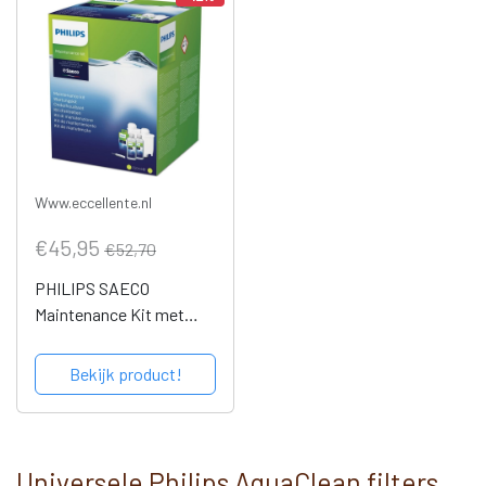
Www.eccellente.nl
€45,95
€52,70
PHILIPS SAECO
Maintenance Kit met
AquaClean Waterfilter
Bekijk product!
Universele Philips AquaClean filters