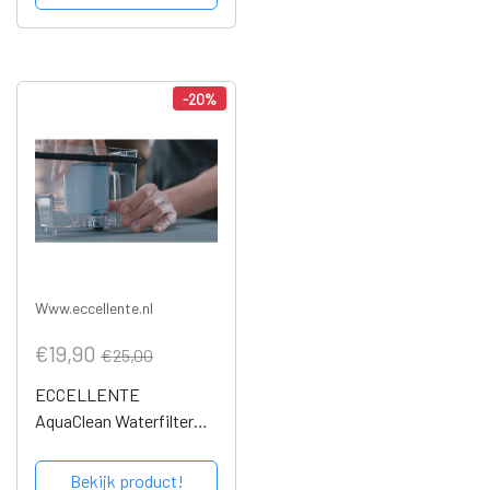
-20%
Www.eccellente.nl
€19,90
€25,00
ECCELLENTE
AquaClean Waterfilter
voor Philips - 2 stuks
Bekijk product!