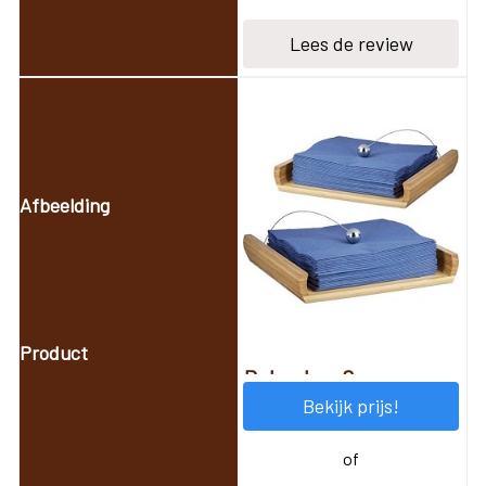
Lees de review
Relaxdays 2 x
Bekijk prijs!
servettenhouder van
bamboehout
of
Beste
set
servethouders