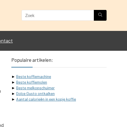
ontact
Populaire artikelen:
►
Beste koffiemachine
►
Beste koffiemolen
►
Beste melkopschuimer
n
►
Dolce Gusto ontkalken
►
Aantal calorieën in een kopje koffie
ed