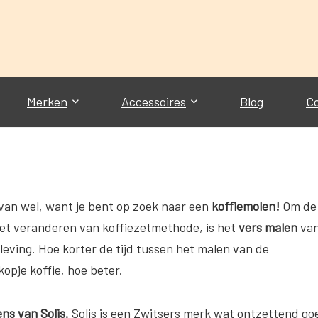
Merken
Accessoires
Blog
C
t van wel, want je bent op zoek naar een
koffiemolen!
Om de
niet veranderen van koffiezetmethode, is het
vers malen
va
eving. Hoe korter de tijd tussen het malen van de
kopje koffie, hoe beter.
ns van Solis.
Solis is een Zwitsers merk wat ontzettend go