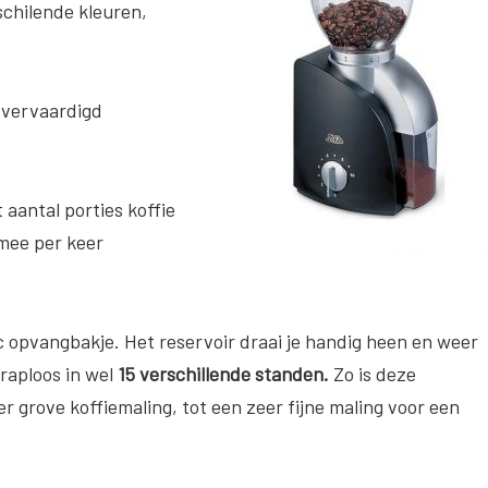
schilende kleuren,
 vervaardigd
 aantal porties koffie
mee per keer
ic opvangbakje. Het reservoir draai je handig heen en weer
traploos in wel
15 verschillende standen.
Zo is deze
er grove koffiemaling, tot een zeer fijne maling voor een