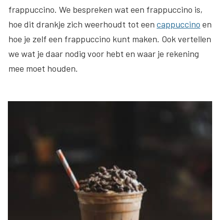
frappuccino. We bespreken wat een frappuccino is,
hoe dit drankje zich weerhoudt tot een
cappuccino
en
hoe je zelf een frappuccino kunt maken. Ook vertellen
we wat je daar nodig voor hebt en waar je rekening
mee moet houden.