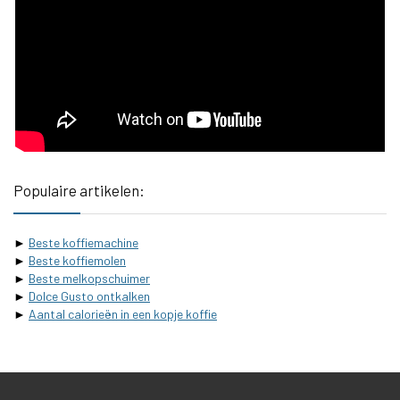
Populaire artikelen:
►
Beste koffiemachine
►
Beste koffiemolen
►
Beste melkopschuimer
►
Dolce Gusto ontkalken
►
Aantal calorieën in een kopje koffie