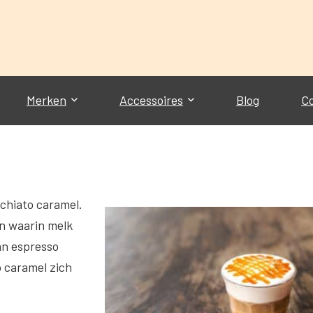
Merken
Accessoires
Blog
C
chiato caramel.
en waarin melk
an espresso
 caramel zich