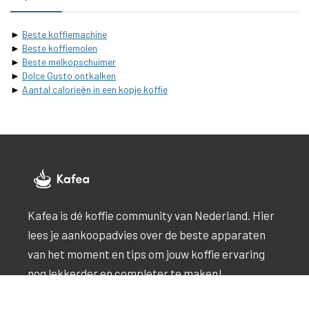
►
Beste koffiemachine
►
Beste koffiemolen
►
Beste melkopschuimer
►
Dolce Gusto ontkalken
►
Aantal calorieën in een kopje koffie
Kafea is dé koffie community van Nederland. Hier
lees je aankoopadvies over de beste apparaten
van het moment en tips om jouw koffie ervaring
nog lekkerder en completer te maken!