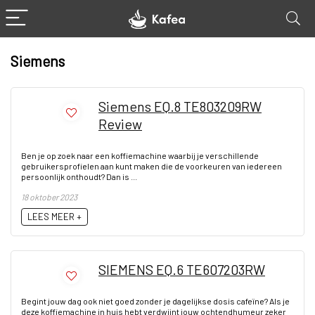
Siemens
Siemens EQ.8 TE803209RW
Review
Ben je op zoek naar een koffiemachine waarbij je verschillende
gebruikersprofielen aan kunt maken die de voorkeuren van iedereen
persoonlijk onthoudt? Dan is ...
18 oktober 2023
LEES MEER +
SIEMENS EQ.6 TE607203RW
Begint jouw dag ook niet goed zonder je dagelijkse dosis cafeïne? Als je
deze koffiemachine in huis hebt verdwijnt jouw ochtendhumeur zeker