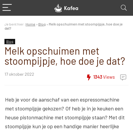
Je bent hier:
Home
»
Blog
»
Melk opschuimen met stoompijpje, hoe doe je
dat?
Blog
Melk opschuimen met
stoompijpje, hoe doe je dat?
17 oktober 2022
1343
Views
Heb je voor de aanschaf van een espressomachine
met stoompijpje gekozen? Of heb je in je keuken een
heuse pistonmachine met stoompijpje staan? Met dit
stoompijpje kun je op een handige manier heerlijke