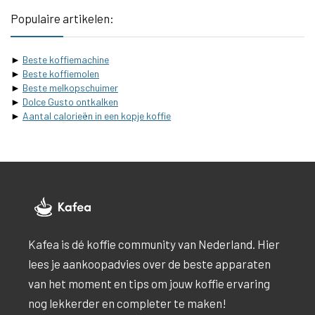
Populaire artikelen:
►
Beste koffiemachine
►
Beste koffiemolen
►
Beste melkopschuimer
►
Dolce Gusto ontkalken
►
Aantal calorieën in een kopje koffie
Kafea is dé koffie community van Nederland. Hier
lees je aankoopadvies over de beste apparaten
van het moment en tips om jouw koffie ervaring
nog lekkerder en completer te maken!