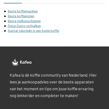
►
Beste koffiemachine
►
Beste koffiemolen
►
Beste melkopschuimer
►
Dolce Gusto ontkalken
►
Aantal calorieën in een kopje koffie
Kafea is dé koffie community van Nederland. Hier
lees je aankoopadvies over de beste apparaten
van het moment en tips om jouw koffie ervaring
nog lekkerder en completer te maken!