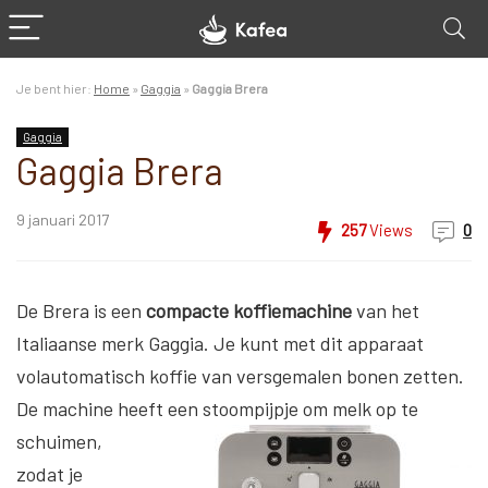
Je bent hier:
Home
»
Gaggia
»
Gaggia Brera
Gaggia
Gaggia Brera
9 januari 2017
257
Views
0
De Brera is een
compacte koffiemachine
van het
Italiaanse merk Gaggia. Je kunt met dit apparaat
volautomatisch koffie van versgemalen bonen zetten.
De machine heeft
een stoompijpje om melk op te
schuimen,
zodat je