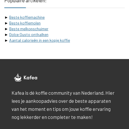
Populaire artikelen:
►
Beste koffiemachine
►
Beste koffiemolen
►
Beste melkopschuimer
►
Dolce Gusto ontkalken
►
Aantal calorieën in een kopje koffie
Kafea is dé koffie community van Nederland. Hier
lees je aankoopadvies over de beste apparaten
van het moment en tips om jouw koffie ervaring
nog lekkerder en completer te maken!