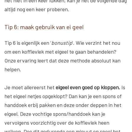
het niet in één keer lukken, kan je het de volgende dag
altijd nog een keer proberen.
Tip 6: maak gebruik van ei geel
Tip 6 is eigenlijk een ‘
bonustip
’. Wie verzint het nou
om een koffievlek met eigeel te gaan behandelen?
Onze ervaring leert dat deze methode absoluut kan
helpen.
Je moet allereerst het
eigeel even goed op kloppen.
Is
het eigeel netjes opgeklopt? Dan kan je een spons of
handdoek erbij pakken en deze onder deppen in het
eigeel. Deze vochtige spons/handdoek kan je
vervolgens voorzichtig over de koffievlek heen
wrijven. Doe dit gedurende een minuut en spoel het