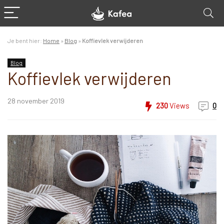
Je bent hier:
Home
»
Blog
»
Koffievlek verwijderen
Blog
Koffievlek verwijderen
28 november 2019
230
Views
0