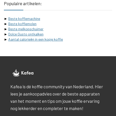
Populaire artikelen:
►
Beste koffiemachine
►
Beste koffiemolen
►
Beste melkopschuimer
►
Dolce Gusto ontkalken
►
Aantal calorieën in een kopje koffie
Kafea is dé koffie community van Nederland. Hier
lees je aankoopadvies over de beste apparaten
van het moment en tips om jouw koffie ervaring
nog lekkerder en completer te maken!