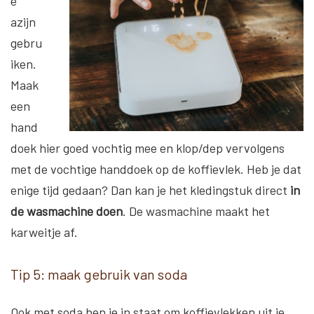
e
azijn
gebru
iken.
Maak
een
hand
doek hier goed vochtig mee en klop/dep vervolgens
met de vochtige handdoek op de koffievlek. Heb je dat
enige tijd gedaan? Dan kan je het kledingstuk direct
in
de wasmachine doen
. De wasmachine maakt het
karweitje af.
Tip 5: maak gebruik van soda
Ook met soda ben je in staat om koffievlekken uit je