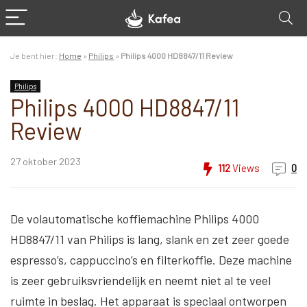
Je bent hier:
Home
»
Philips
»
Philips 4000 HD8847/11 Review
Philips
Philips 4000 HD8847/11
Review
27 oktober 2023
112
Views
0
De volautomatische koffiemachine Philips 4000
HD8847/11 van Philips is lang, slank en zet zeer goede
espresso’s, cappuccino’s en filterkoffie. Deze machine
is zeer gebruiksvriendelijk en neemt niet al te veel
ruimte in beslag. Het apparaat is speciaal ontworpen